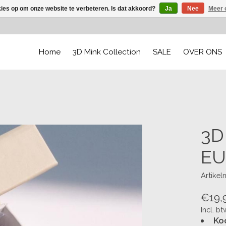
kies op om onze website te verbeteren. Is dat akkoord?
Ja
Nee
Meer 
Home
3D Mink Collection
SALE
OVER ONS
3D
EU
Artike
€19,
Incl. bt
Ko