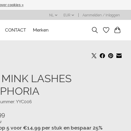
over cookies »
NL
EUR
Aanmelden / Inloggen
CONTACT
Merken
 MINK LASHES
PHORIA
lnummer: YYC006
99
w
op 5 voor €14,99 per stuk en bespaar 25%