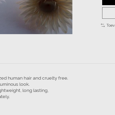
Toev
zed human hair and cruelty free.
luminous look.
ightweight, long lasting,
tely.