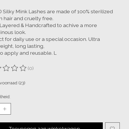
D Silky Mink Lashes are made of 100% sterilized
 hair and cruelty free.
-Layered & Handcrafted to achive a more
inous look.
t for daily use or a special occasion. Ultra
eight, long lasting,
to apply and reusable. L
(0)
oordeling van dit product is
0
van de 5
voorraad (23)
lheid:
Toevoegen aan winkelwagen