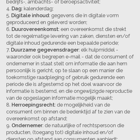
bedrijfs-, ambachts- of beroepsactiviteit;
Dag
: kalenderdag;
Digitale inhoud
: gegevens die in digitale vorm
geproduceerd en geleverd worden;
Duurovereenkomst
: een overeenkomst die strekt
tot de regelmatige levering van zaken, diensten en/of
digitale inhoud gedurende een bepaalde periode;
Duurzame gegevensdrager
: elk hulpmiddel -
waaronder ook begrepen e-mail - dat de consument of
ondernemer in staat stelt om informatie die aan hem
persoonlijk is gericht, op te slaan op een manier die
toekomstige raadpleging of gebruik gedurende een
periode die is afgestemd op het doel waarvoor de
informatie is bestemd, en die ongewijzigde reproductie
van de opgeslagen informatie mogelijk maakt;
Herroepingsrecht
: de mogelijkheid van de
consument om binnen de bedenktijd af te zien van de
overeenkomst op afstand;
Ondernemer
: de natuurlijke of rechtspersoon die
producten, (toegang tot) digitale inhoud en/of
diensten op afstand aan consumenten aanbiedt;